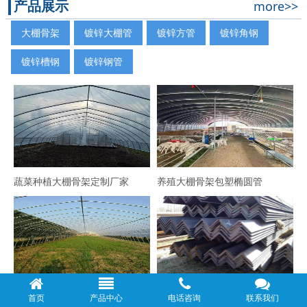
产品展示
more>>
大棚骨架
镀锌大棚管
镀锌方管
镀锌角钢
镀锌槽钢
镀锌钢管
蔬菜种植大棚骨架定制厂家
养殖大棚骨架包塑椭圆管
6分圆管大棚骨架
Q345B镀锌角钢厂家直销
首页
产品中心
电话咨询
联系我们